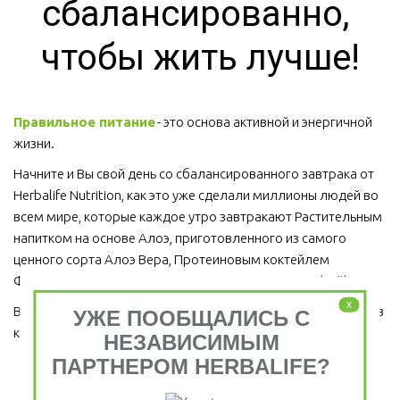
сбалансированно, 
чтобы жить лучше!
Правильное питание
 - это основа активной и энергичной 
жизни. 
Начните и Вы свой день со сбалансированного завтрака от 
Herbalife Nutrition, как это уже сделали миллионы людей во 
всем мире, которые каждое утро завтракают Растительным 
напитком на основе Алоэ, приготовленного из самого 
ценного сорта Алоэ Вера, Протеиновым коктейлем 
Формула 1 и Травяным тонизирующим напитком (чай).
x
Ведь завтрак является важным приемом пищи, который ни в 
УЖЕ ПООБЩАЛИСЬ С
коем случае пропускать нельзя!  
НЕЗАВИСИМЫМ
ПАРТНЕРОМ HERBALIFE?
Завтрак съешь сам, обед раздели с другом, ужин