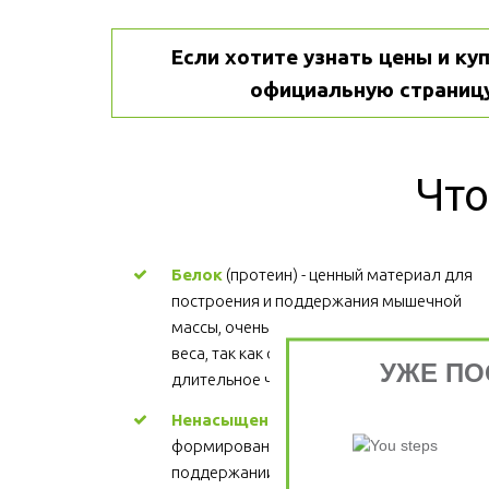
Если хотите узнать цены и куп
официальную страницу
Что
Белок
 (протеин) - ценный материал для 
построения и поддержания мышечной 
массы, очень важен для процесса снижени
веса, так как обеспечивает более 
УЖЕ ПО
длительное чувство сытости.
Ненасыщенные жиры
 - участвуют в 
формировании структуры каждой клетки, 
поддержании здорового сердца. Цена