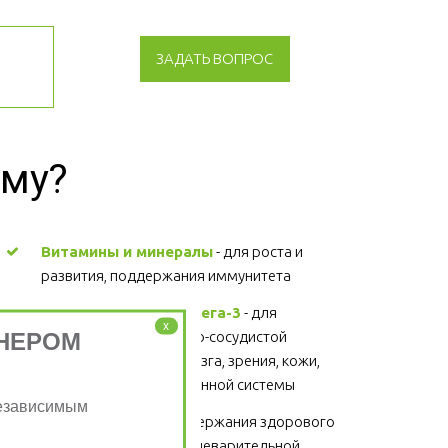
ЗАДАТЬ ВОПРОС
зму?
Витамины и минералы
 - для роста и 
развития, поддержания иммунитета 
Жирные кислоты Омега-3
 - для 
x
НЕРОМ
поддержания сердечно-сосудистой 
системы, головного мозга, зрения, кожи, 
суставов, волос и иммунной системы 
Независимым
Клетчатка
 - для поддержания здорового 
функционирования пищеварительной 