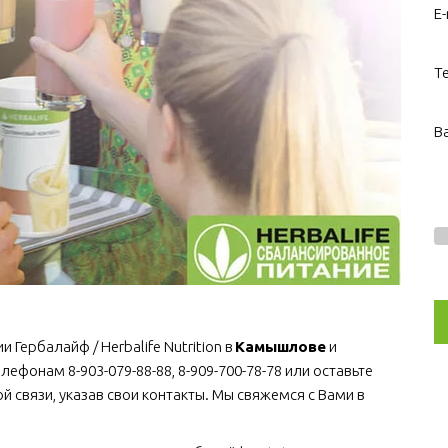
E-
Т
В
ербалайф / Herbalife Nutrition в 
Камышлове
 и 
лефонам 8-903-079-88-88, 8-909-700-78-78 или оставьте 
 связи, указав свои контакты. Мы свяжемся с Вами в 