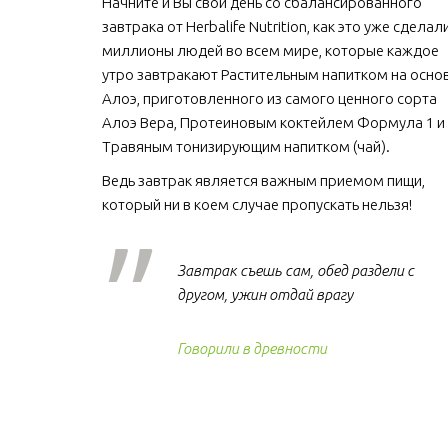
Начните и Вы свой день со сбалансированного 
завтрака от Herbalife Nutrition, как это уже сделали
миллионы людей во всем мире, которые каждое 
утро завтракают Растительным напитком на основ
Алоэ, приготовленного из самого ценного сорта 
Алоэ Вера, Протеиновым коктейлем Формула 1 и 
Травяным тонизирующим напитком (чай).
Ведь завтрак является важным приемом пищи, 
который ни в коем случае пропускать нельзя!  
Завтрак съешь сам, обед раздели с
другом, ужин отдай врагу
Говорили в древности