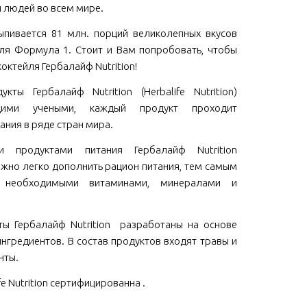
 людей во всем мире.
пивается 81 млн. порций великолепных вкусов
ля Формула 1. Стоит и Вам попробовать, чтобы
коктейля Гербалайф Nutrition!
кты Гербалайф Nutrition (Herbalife Nutrition)
щими учеными, каждый продукт проходит
ания в ряде стран мира.
ми продуктами питания Гербалайф Nutrition
 можно легко дополнить рацион питания, тем самым
м необходимыми витаминами, минералами и
ы Гербалайф Nutrition разработаны на основе
нгредиентов. В состав продуктов входят травы и
нты.
fe Nutrition сертифицированна .