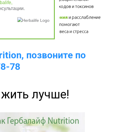
alife,
системы, выведение отходов и токсинов 
нсультации.
Физические упражнения
 и расслабление 
- для здоровья сердца, помогают 
избавиться от лишнего веса и стресса  
ition, позвоните по
78-78
 жить лучше!