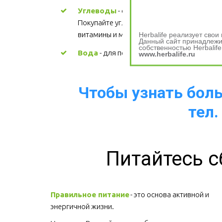
Углеводы
 - основной источник энергии. 
Покупайте углеводы, содержащие 
витамины и минералы.
Herbalife реализует сво
Данный сайт принадлежит
собственностью Herbalife
Вода
 - для поддержания водного баланс
www.herbalife.ru
Чтобы узнать больш
тел.
Питайтесь с
Правильное питание
 - это основа активной и 
энергичной жизни. 