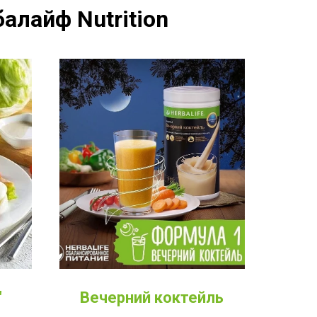
алайф Nutrition
Вечерний коктейль
"