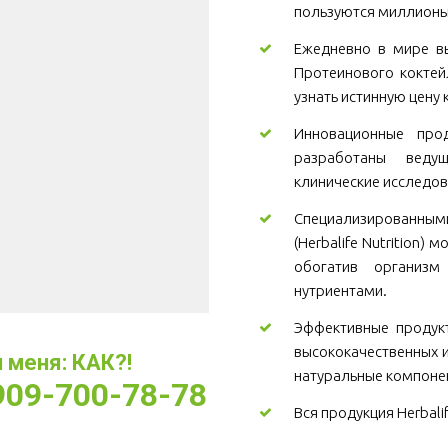
пользуются миллионы
Ежедневно в мире вы
Протеинового коктей
узнать истинную цену 
Инновационные проду
разработаны веду
клинические исследов
Специализированны
(Herbalife Nutrition)
обогатив организ
нутриентами.
Эффективные продукт
высококачественных и
меня: КАК?! 
натуральные компоне
-909-700-78-78
Вся продукция Herbali