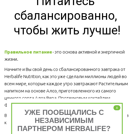
Питайтесь 
сбалансированно, 
чтобы жить лучше!
Правильное питание
 - это основа активной и энергичной 
жизни. 
Начните и Вы свой день со сбалансированного завтрака от 
Herbalife Nutrition, как это уже сделали миллионы людей во 
всем мире, которые каждое утро завтракают Растительным 
напитком на основе Алоэ, приготовленного из самого 
ценного сорта Алоэ Вера, Протеиновым коктейлем 
Формула 1 и Травяным тонизирующим напитком (чай).
x
УЖЕ ПООБЩАЛИСЬ С
Ведь завтрак является важным приемом пищи, который ни в 
НЕЗАВИСИМЫМ
коем случае пропускать нельзя!  
ПАРТНЕРОМ HERBALIFE?