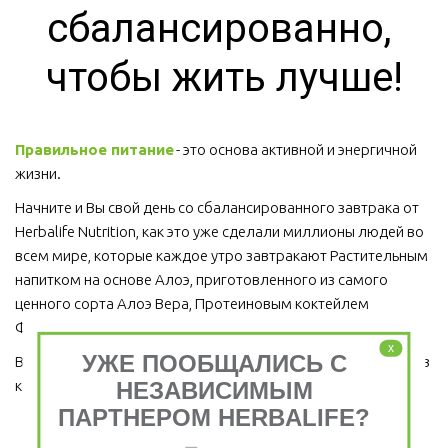
сбалансированно, 
чтобы жить лучше!
Правильное питание
 - это основа активной и энергичной 
жизни. 
Начните и Вы свой день со сбалансированного завтрака от 
Herbalife Nutrition, как это уже сделали миллионы людей во 
всем мире, которые каждое утро завтракают Растительным 
напитком на основе Алоэ, приготовленного из самого 
ценного сорта Алоэ Вера, Протеиновым коктейлем 
Формула 1 и Травяным тонизирующим напитком (чай).
x
УЖЕ ПООБЩАЛИСЬ С
Ведь завтрак является важным приемом пищи, который ни в 
НЕЗАВИСИМЫМ
коем случае пропускать нельзя!  
ПАРТНЕРОМ HERBALIFE?