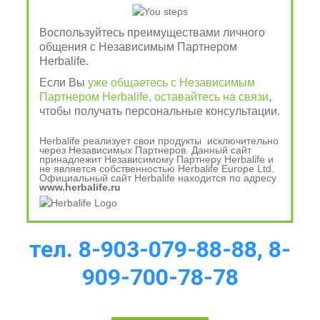
Клетчатка
 - для поддержания здорового 
функционирования пищеварительной системы, 
Воспользуйтесь преимуществами личного
общения с Независимым Партнером
выведение отходов и токсинов 
Herbalife.
Физические упражнения
 и расслабление - для 
Если Вы
уже общаетесь с Независимым
здоровья сердца, помогают избавиться от лишнего 
Партнером Herbalife, оставайтесь на связи
,
веса и стресса  
чтобы получать персональные консультации.
Herbalife реализует свои продукты исключительно
через Независимых Партнеров. Данный сайт
Чтобы узнать больше о 
принадлежит Независимому Партнеру Herbalife и
не является собственностью Herbalife Europe Ltd.
Официальный сайт Herbalife находится по адресу
продукции Herbalife 
www.herbalife.ru
Nutrition, позвоните по
тел. 8-903-079-88-88, 8-
909-700-78-78