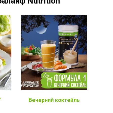
алайф Nutrition
Вечерний коктейль
"