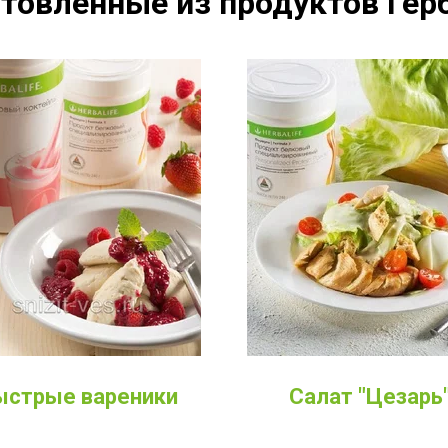
товленные из продуктов Герб
ыстрые вареники
Салат "Цезарь