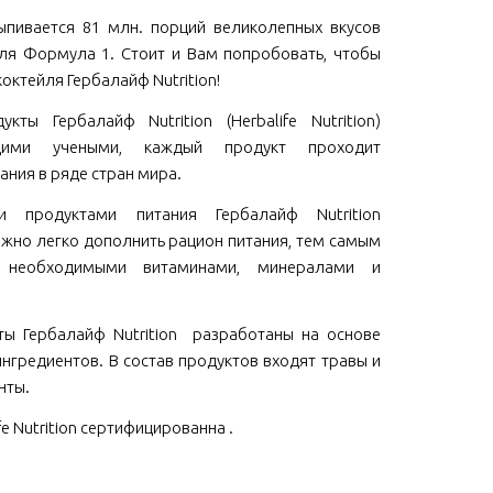
пивается 81 млн. порций великолепных вкусов
ля Формула 1. Стоит и Вам попробовать, чтобы
коктейля Гербалайф Nutrition!
кты Гербалайф Nutrition (Herbalife Nutrition)
щими учеными, каждый продукт проходит
ания в ряде стран мира.
ми продуктами питания Гербалайф Nutrition
 можно легко дополнить рацион питания, тем самым
м необходимыми витаминами, минералами и
ы Гербалайф Nutrition разработаны на основе
нгредиентов. В состав продуктов входят травы и
нты.
fe Nutrition сертифицированна .