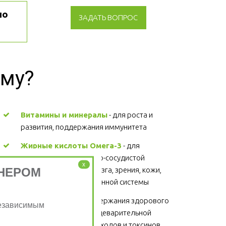
о 
ЗАДАТЬ ВОПРОС
зму?
Витамины и минералы
 - для роста и 
развития, поддержания иммунитета 
Жирные кислоты Омега-3
 - для 
поддержания сердечно-сосудистой 
x
НЕРОМ
системы, головного мозга, зрения, кожи, 
суставов, волос и иммунной системы 
Клетчатка
 - для поддержания здорового 
Независимым
функционирования пищеварительной 
системы, выведение отходов и токсинов 