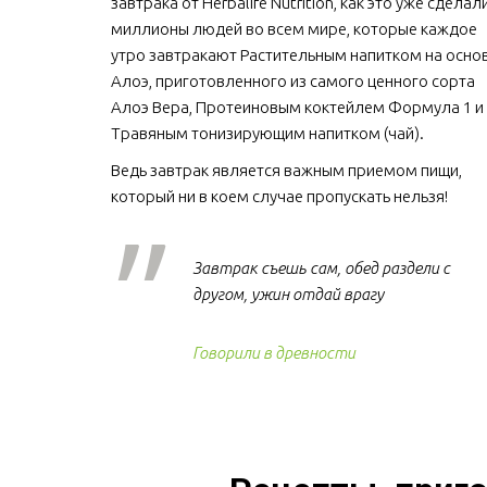
завтрака от Herbalife Nutrition, как это уже сделали
миллионы людей во всем мире, которые каждое 
утро завтракают Растительным напитком на основ
Алоэ, приготовленного из самого ценного сорта 
Алоэ Вера, Протеиновым коктейлем Формула 1 и 
Травяным тонизирующим напитком (чай).
Ведь завтрак является важным приемом пищи, 
который ни в коем случае пропускать нельзя!  
Завтрак съешь сам, обед раздели с
другом, ужин отдай врагу
Говорили в древности