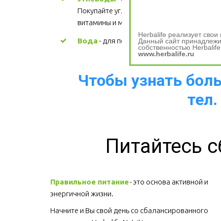
Покупайте углеводы, содержащие 
витамины и минералы.
Herbalife реализует сво
Вода
 - для поддержания водного баланс
Данный сайт принадлежит
собственностью Herbalife
www.herbalife.ru
Чтобы узнать больш
тел.
Питайтесь с
Правильное питание
 - это основа активной и 
энергичной жизни. 
Начните и Вы свой день со сбалансированного 