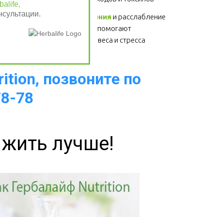
alife,
нсультации.
Физические упражнения
 и расслабление 
- для здоровья сердца, помогают 
избавиться от лишнего веса и стресса  
ition, позвоните по
78-78
 жить лучше!