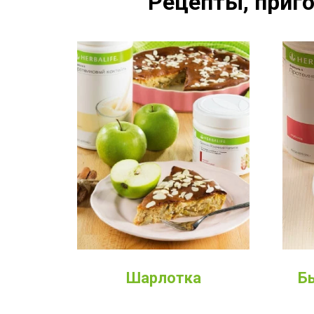
Рецепты, приго
Шарлотка
Б