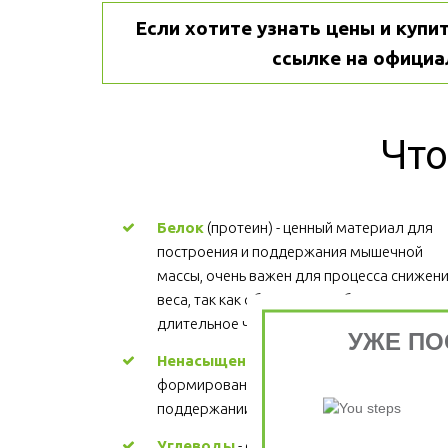
Если хотите узнать цены и купит
ссылке на официа
Что
Белок
 (протеин) - ценный материал для 
построения и поддержания мышечной 
массы, очень важен для процесса снижени
веса, так как обеспечивает более 
длительное чувство сытости.
УЖЕ ПО
Ненасыщенные жиры
 - участвуют в 
формировании структуры каждой клетки, 
поддержании здорового сердца. Цена
Углеводы
 - основной источник энергии. 