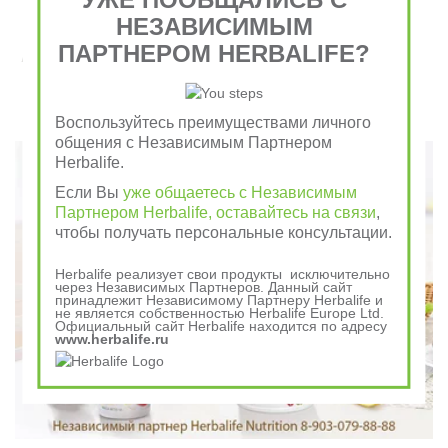
НЕЗАВИСИМЫМ
ПАРТНЕРОМ HERBALIFE?
Завтрак съешь сам, обед раздели с другом, ужин
отдай врагу
Воспользуйтесь преимуществами личного
Говорили в древности
общения с Независимым Партнером
Herbalife.
Если Вы
уже общаетесь с Независимым
Партнером Herbalife, оставайтесь на связи
,
чтобы получать персональные консультации.
Herbalife реализует свои продукты исключительно
через Независимых Партнеров. Данный сайт
принадлежит Независимому Партнеру Herbalife и
не является собственностью Herbalife Europe Ltd.
Официальный сайт Herbalife находится по адресу
www.herbalife.ru