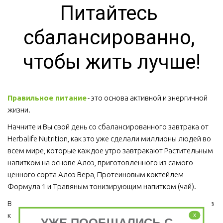
Питайтесь 
сбалансированно, 
чтобы жить лучше!
Правильное питание
 - это основа активной и энергичной 
жизни. 
Начните и Вы свой день со сбалансированного завтрака от 
Herbalife Nutrition, как это уже сделали миллионы людей во 
всем мире, которые каждое утро завтракают Растительным 
напитком на основе Алоэ, приготовленного из самого 
ценного сорта Алоэ Вера, Протеиновым коктейлем 
Формула 1 и Травяным тонизирующим напитком (чай).
Ведь завтрак является важным приемом пищи, который ни в 
коем случае пропускать нельзя!  
x
УЖЕ ПООБЩАЛИСЬ С