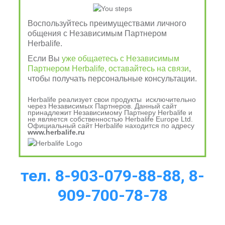
Клетчатка
 - для поддержания здорового 
функционирования пищеварительной системы, 
Воспользуйтесь преимуществами личного
общения с Независимым Партнером
выведение отходов и токсинов 
Herbalife.
Физические упражнения
 и расслабление - для 
Если Вы
уже общаетесь с Независимым
здоровья сердца, помогают избавиться от лишнего 
Партнером Herbalife, оставайтесь на связи
,
веса и стресса  
чтобы получать персональные консультации.
Herbalife реализует свои продукты исключительно
через Независимых Партнеров. Данный сайт
Чтобы узнать больше о 
принадлежит Независимому Партнеру Herbalife и
не является собственностью Herbalife Europe Ltd.
Официальный сайт Herbalife находится по адресу
продукции Herbalife 
www.herbalife.ru
Nutrition, позвоните по
тел. 8-903-079-88-88, 8-
909-700-78-78