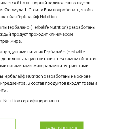
ивается 81 млн. порций великолепных вкусов 
я Формула 1. Стоит и Вам попробовать, чтобы 
коктейля Гербалайф Nutrition!
ы Гербалайф (Herbalife Nutrition) разработаны 
ждый продукт проходит клинические 
стран мира.
продуктами питания Гербалайф (Herbalife 
о дополнить рацион питания, тем самым обогатив 
ми витаминами, минералами и нутриентами. 
 Гербалайф Nutrition разработаны на основе 
гредиентов. В состав продуктов входят травы и 
нты.
e Nutrition сертифицированна . 
ЗАДАТЬ ВОПРОС