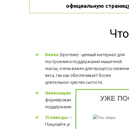
официальную страницу
Что
Белок
 (протеин) - ценный материал для 
построения и поддержания мышечной 
массы, очень важен для процесса снижени
веса, так как обеспечивает более 
длительное чувство сытости.
Ненасыщенные жиры
 - участвуют в 
УЖЕ ПО
формировании структуры каждой клетки, 
поддержании здорового сердца. Цена
Углеводы
 - основной источник энергии. 
Покупайте углеводы, содержащие 