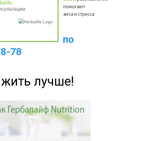
alife,
- для здоровья сердца, помогают 
нсультации.
избавиться от лишнего веса и стресса  
on
, позвоните по
78-78
 жить лучше!