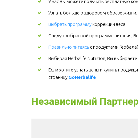
У нас Вы можете получить бесплатную кон
Узнать больше о здоровом образе жизни
Выбрать программу
коррекции веса.
Следуя выбранной программе питания, Вы
Правильно питаясь
с продуктами Гербалайф
Выбирая Herbalife Nutrition, Вы выбирает
Если хотите узнать цены и купить продук
страницу 
GoHerbalife
Независимый Партнер H