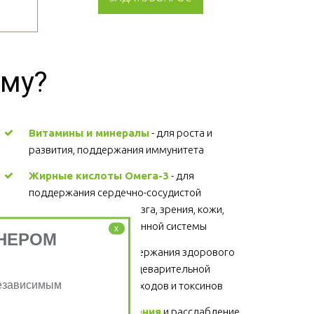
зму?
Витамины и минералы
 - для роста и 
развития, поддержания иммунитета 
Жирные кислоты Омега-3
 - для 
поддержания сердечно-сосудистой 
системы, головного мозга, зрения, кожи, 
суставов, волос и иммунной системы 
x
НЕРОМ
Клетчатка
 - для поддержания здорового 
функционирования пищеварительной 
Независимым
системы, выведение отходов и токсинов 
Физические упражнения
 и расслабление 