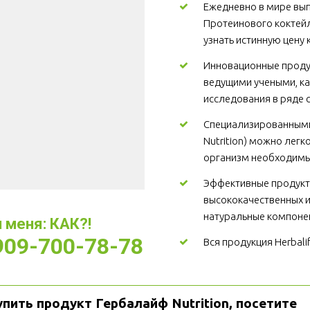
Ежедневно в мире вып
Протеинового коктейл
узнать истинную цену 
Инновационные продукт
ведущими учеными, ка
исследования в ряде 
Специализированными 
Nutrition) можно легк
организм необходимы
Эффективные продукты
высококачественных ин
натуральные компоне
меня: КАК?! 
-909-700-78-78
Вся продукция Herbalif
упить продукт Гербалайф Nutrition, посетите 