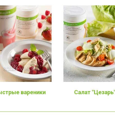
ыстрые вареники
Салат "Цезарь