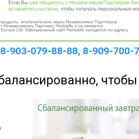
Если Вы
уже общаетесь с Независимым Партнером Herb
оставайтесь на связи
, чтобы получать персональные ко
а 
и продукты исключительно через Независимых Партнеров.
 Независимому Партнеру Herbalife и не является
 Europe Ltd. Официальный сайт Herbalife находится по адресу
 продукции Herbalife 
Nutriti
 8-903-079-88-88, 8-909-700-
балансированно, чтобы
 