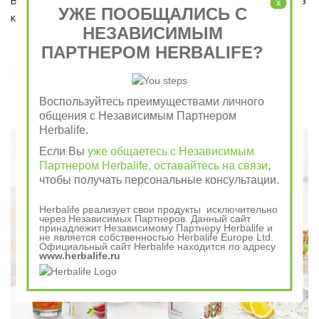
Ведь завтрак является важным приемом пищи, который ни в 
x
УЖЕ ПООБЩАЛИСЬ С
коем случае пропускать нельзя!  
НЕЗАВИСИМЫМ
ПАРТНЕРОМ HERBALIFE?
Завтрак съешь сам, обед раздели с другом, ужин
отдай врагу
Воспользуйтесь преимуществами личного
общения с Независимым Партнером
Говорили в древности
Herbalife.
Если Вы
уже общаетесь с Независимым
Партнером Herbalife, оставайтесь на связи
,
чтобы получать персональные консультации.
Herbalife реализует свои продукты исключительно
через Независимых Партнеров. Данный сайт
принадлежит Независимому Партнеру Herbalife и
не является собственностью Herbalife Europe Ltd.
Официальный сайт Herbalife находится по адресу
www.herbalife.ru