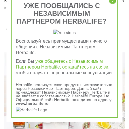
Ведь завтрак является важным приемом пищи, который ни в 
x
УЖЕ ПООБЩАЛИСЬ С
коем случае пропускать нельзя!  
НЕЗАВИСИМЫМ
ПАРТНЕРОМ HERBALIFE?
Завтрак съешь сам, обед раздели с другом, ужин
отдай врагу
Воспользуйтесь преимуществами личного
общения с Независимым Партнером
Говорили в древности
Herbalife.
Если Вы
уже общаетесь с Независимым
Партнером Herbalife, оставайтесь на связи
,
чтобы получать персональные консультации.
Herbalife реализует свои продукты исключительно
через Независимых Партнеров. Данный сайт
принадлежит Независимому Партнеру Herbalife и
не является собственностью Herbalife Europe Ltd.
Официальный сайт Herbalife находится по адресу
www.herbalife.ru