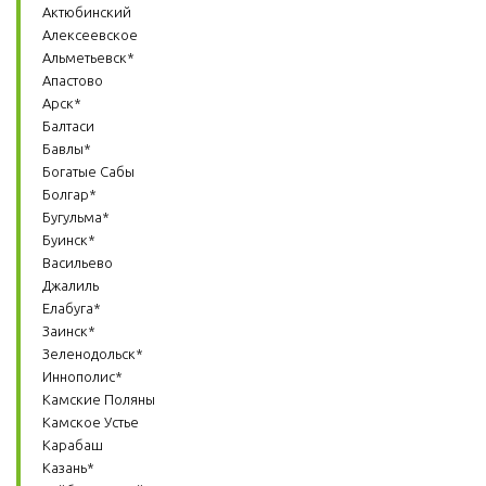
Актюбинский
Алексеевское
Альметьевск*
Апастово
Арск*
Балтаси
Бавлы*
Богатые Сабы
Болгар*
Бугульма*
Буинск*
Васильево
Джалиль
Елабуга*
Заинск*
Зеленодольск*
Иннополис*
Камские Поляны
Камское Устье
Карабаш
Казань*