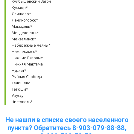
Куйбышевский Затон
Кукмор*
Лаишево*
Лениногорск*
Мамадыш*
Менделеевск*
Мензелинск*
Набережные Челны*
Нижнекамск*
Нижние Вязовые
Нижняя Мактама
Нурлат*
Рыбная Слобода
Тенишево
Тетюши*
Уруссу
Чистополь*
Не нашли в списке своего населенного
пункта? Обратитесь 8-903-079-88-88,