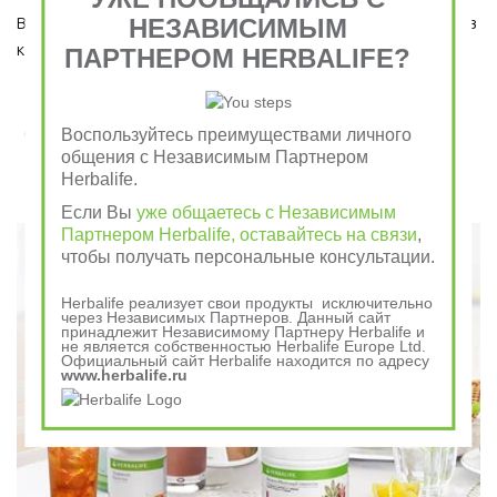
НЕЗАВИСИМЫМ
Ведь завтрак является важным приемом пищи, который ни в 
коем случае пропускать нельзя!  
ПАРТНЕРОМ HERBALIFE?
Завтрак съешь сам, обед раздели с другом, ужин
Воспользуйтесь преимуществами личного
отдай врагу
общения с Независимым Партнером
Herbalife.
Говорили в древности
Если Вы
уже общаетесь с Независимым
Партнером Herbalife, оставайтесь на связи
,
чтобы получать персональные консультации.
Herbalife реализует свои продукты исключительно
через Независимых Партнеров. Данный сайт
принадлежит Независимому Партнеру Herbalife и
не является собственностью Herbalife Europe Ltd.
Официальный сайт Herbalife находится по адресу
www.herbalife.ru