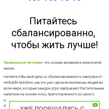
Питайтесь 
сбалансированно, 
чтобы жить лучше!
Правильное питание
 - это основа активной и энергичной 
жизни. 
Начните и Вы свой день со сбалансированного завтрака от 
Herbalife Nutrition, как это уже сделали миллионы людей во 
всем мире, которые каждое утро завтракают Растительным 
напитком на основе Алоэ, приготовленного из самого 
ценного сорта Алоэ Вера, Протеиновым коктейлем 
x
Формула 1 и Травяным тонизирующим напитком (чай).
УЖЕ ПООБЩАЛИСЬ С