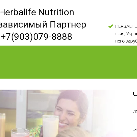
Herbalife Nutrition
зависимый Партнер
HERBALIFE
ссия, Укр
+7(903)079-8888
него зару
И
E-