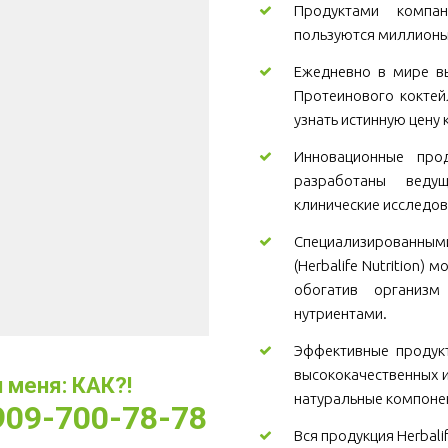
Продуктами компани
пользуются миллионы
Ежедневно в мире вы
Протеинового коктей
узнать истинную цену 
Инновационные проду
разработаны веду
клинические исследов
Специализированны
(Herbalife Nutrition)
обогатив организ
нутриентами.
Эффективные продукт
высококачественных и
меня: КАК?! 
натуральные компоне
-909-700-78-78
Вся продукция Herbali