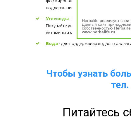
формировании структуры каждой клетки, 
поддержании здорового сердца. Цена
Углеводы
 - основной источник энергии. 
Herbalife реализует сво
Данный сайт принадлежит
Покупайте углеводы, содержащие 
собственностью Herbalife
www.herbalife.ru
витамины и минералы.
Вода
 - для поддержания водного баланс
Чтобы узнать больш
тел.
Питайтесь с