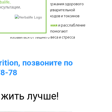
alife,
Клетчатка
 - для поддержания здорового 
нсультации.
функционирования пищеварительной 
системы, выведение отходов и токсинов 
Физические упражнения
 и расслабление 
- для здоровья сердца, помогают 
избавиться от лишнего веса и стресса  
ition, позвоните по
78-78
 жить лучше!