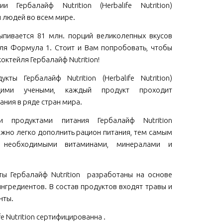
и Гербалайф Nutrition (Herbalife Nutrition)
 людей во всем мире.
пивается 81 млн. порций великолепных вкусов
ля Формула 1. Стоит и Вам попробовать, чтобы
коктейля Гербалайф Nutrition!
кты Гербалайф Nutrition (Herbalife Nutrition)
щими учеными, каждый продукт проходит
ания в ряде стран мира.
ми продуктами питания Гербалайф Nutrition
 можно легко дополнить рацион питания, тем самым
м необходимыми витаминами, минералами и
ы Гербалайф Nutrition разработаны на основе
нгредиентов. В состав продуктов входят травы и
нты.
fe Nutrition сертифицированна .