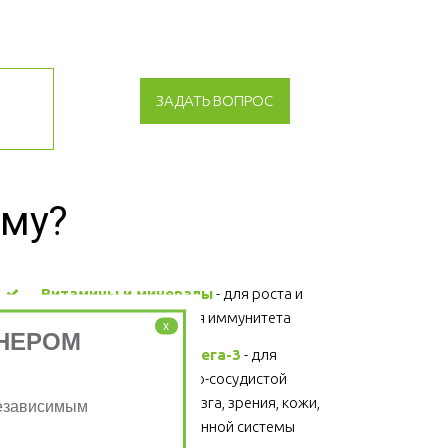
ЗАДАТЬ ВОПРОС
зму?
Витамины и минералы
 - для роста и 
развития, поддержания иммунитета 
x
НЕРОМ
Жирные кислоты Омега-3
 - для 
поддержания сердечно-сосудистой 
системы, головного мозга, зрения, кожи, 
Независимым
суставов, волос и иммунной системы 