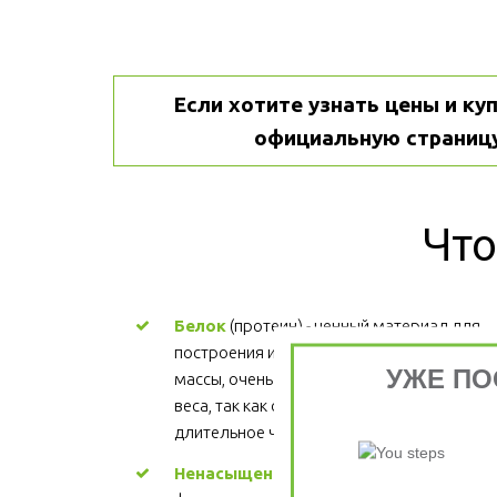
Если хотите узнать цены и куп
официальную страницу
Что
Белок
 (протеин) - ценный материал для 
построения и поддержания мышечной 
УЖЕ ПО
массы, очень важен для процесса снижени
веса, так как обеспечивает более 
длительное чувство сытости.
Ненасыщенные жиры
 - участвуют в 