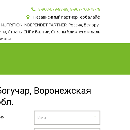
8-903-079-88-88
,
8-909-700-78-78
Независимый партнер Гербалайф
 NUTRITION INDEPENDET PARTNER, Россия, Белору
аина, Страны СНГ и Балтии, Страны ближнего и даль
бежья
Богучар, Воронежская
обл.
мя
*