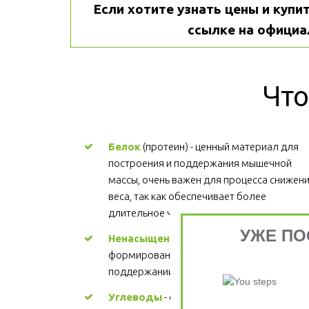
Если хотите узнать цены и купит
ссылке на официа
Что
Белок
 (протеин) - ценный материал для 
построения и поддержания мышечной 
массы, очень важен для процесса снижени
веса, так как обеспечивает более 
длительное чувство сытости.
УЖЕ ПО
Ненасыщенные жиры
 - участвуют в 
формировании структуры каждой клетки, 
поддержании здорового сердца. Цена
Углеводы
 - основной источник энергии. 