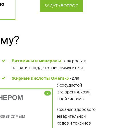
о 
ЗАДАТЬ ВОПРОС
зму?
Витамины и минералы
 - для роста и 
развития, поддержания иммунитета 
Жирные кислоты Омега-3
 - для 
поддержания сердечно-сосудистой 
системы, головного мозга, зрения, кожи, 
x
НЕРОМ
суставов, волос и иммунной системы 
Клетчатка
 - для поддержания здорового 
Независимым
функционирования пищеварительной 
системы, выведение отходов и токсинов 