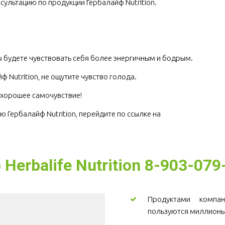
сультацию по продукции Гербалайф Nutrition.
.
 будете чувствовать себя более энергичным и бодрым.
 Nutrition, не ощутите чувство голода.
е хорошее самочувствие!
ю Гербалайф Nutrition, перейдите по ссылке на 
erbalife Nutrition 8-903-079
Продуктами компани
пользуются миллионы