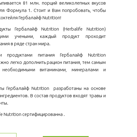
пивается 81 млн. порций великолепных вкусов
ля Формула 1. Стоит и Вам попробовать, чтобы
коктейля Гербалайф Nutrition!
кты Гербалайф Nutrition (Herbalife Nutrition)
щими учеными, каждый продукт проходит
ания в ряде стран мира.
ми продуктами питания Гербалайф Nutrition
 можно легко дополнить рацион питания, тем самым
м необходимыми витаминами, минералами и
ы Гербалайф Nutrition разработаны на основе
нгредиентов. В состав продуктов входят травы и
нты.
fe Nutrition сертифицированна .