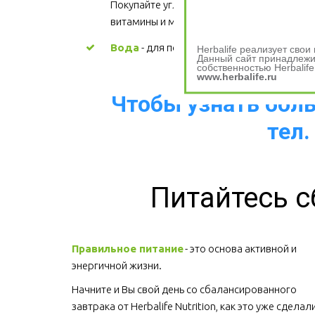
Покупайте углеводы, содержащие 
витамины и минералы.
Вода
 - для поддержания водного баланс
Herbalife реализует сво
Данный сайт принадлежит
собственностью Herbalife
www.herbalife.ru
Чтобы узнать больш
тел.
Питайтесь с
Правильное питание
 - это основа активной и 
энергичной жизни. 
Начните и Вы свой день со сбалансированного 
завтрака от Herbalife Nutrition, как это уже сделали