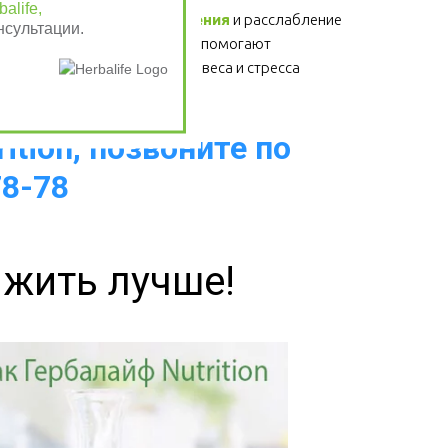
alife,
Физические упражнения
 и расслабление 
нсультации.
- для здоровья сердца, помогают 
избавиться от лишнего веса и стресса  
ition, позвоните по
78-78
 жить лучше!