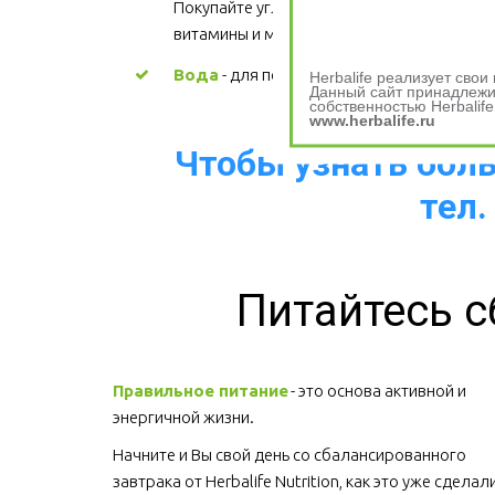
Покупайте углеводы, содержащие 
витамины и минералы.
Вода
 - для поддержания водного баланс
Herbalife реализует сво
Данный сайт принадлежит
собственностью Herbalife
www.herbalife.ru
Чтобы узнать больш
тел.
Питайтесь с
Правильное питание
 - это основа активной и 
энергичной жизни. 
Начните и Вы свой день со сбалансированного 
завтрака от Herbalife Nutrition, как это уже сделали