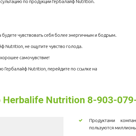
сультацию по продукции Гербалайф Nutrition.
.
 будете чувствовать себя более энергичным и бодрым.
 Nutrition, не ощутите чувство голода.
е хорошее самочувствие!
ю Гербалайф Nutrition, перейдите по ссылке на 
erbalife Nutrition 8-903-079
Продуктами компани
пользуются миллионы