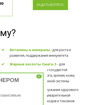
о 
ЗАДАТЬ ВОПРОС
зму?
Витамины и минералы
 - для роста и 
развития, поддержания иммунитета 
Жирные кислоты Омега-3
 - для 
поддержания сердечно-сосудистой 
системы, головного мозга, зрения, кожи, 
x
НЕРОМ
суставов, волос и иммунной системы 
Клетчатка
 - для поддержания здорового 
Независимым
функционирования пищеварительной 
системы, выведение отходов и токсинов 