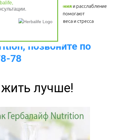
alife,
Физические упражнения
 и расслабление 
нсультации.
- для здоровья сердца, помогают 
избавиться от лишнего веса и стресса  
ition, позвоните по
78-78
 жить лучше!