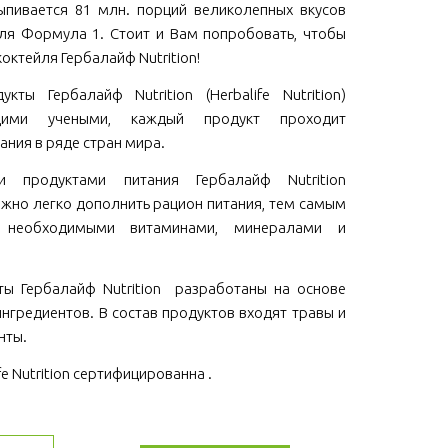
пивается 81 млн. порций великолепных вкусов
ля Формула 1. Стоит и Вам попробовать, чтобы
коктейля Гербалайф Nutrition!
кты Гербалайф Nutrition (Herbalife Nutrition)
щими учеными, каждый продукт проходит
ания в ряде стран мира.
ми продуктами питания Гербалайф Nutrition
 можно легко дополнить рацион питания, тем самым
м необходимыми витаминами, минералами и
ы Гербалайф Nutrition разработаны на основе
нгредиентов. В состав продуктов входят травы и
нты.
fe Nutrition сертифицированна .