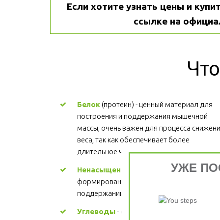
Если хотите узнать цены и купит
ссылке на официа
Что
Белок
 (протеин) - ценный материал для 
построения и поддержания мышечной 
массы, очень важен для процесса снижени
веса, так как обеспечивает более 
длительное чувство сытости.
УЖЕ ПО
Ненасыщенные жиры
 - участвуют в 
формировании структуры каждой клетки, 
поддержании здорового сердца. Цена
Углеводы
 - основной источник энергии. 