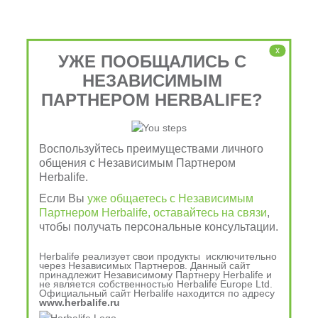
Чтобы узнать больше о 
x
УЖЕ ПООБЩАЛИСЬ С
продукции Herbalife 
НЕЗАВИСИМЫМ
Nutrition, позвоните по
ПАРТНЕРОМ HERBALIFE?
тел. 8-903-079-88-88, 8-
909-700-78-78
Воспользуйтесь преимуществами личного
общения с Независимым Партнером
Herbalife.
Если Вы
уже общаетесь с Независимым
Питайтесь 
Партнером Herbalife, оставайтесь на связи
,
чтобы получать персональные консультации.
сбалансированно, 
Herbalife реализует свои продукты исключительно
через Независимых Партнеров. Данный сайт
принадлежит Независимому Партнеру Herbalife и
чтобы жить лучше!
не является собственностью Herbalife Europe Ltd.
Официальный сайт Herbalife находится по адресу
www.herbalife.ru