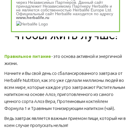
Питайтесь 
через Независимых Партнеров. Данный сайт
принадлежит Независимому Партнеру Herbalife и
не является собственностью Herbalife Europe Ltd.
Официальный сайт Herbalife находится по адресу
сбалансированно, 
www.herbalife.ru
чтобы жить лучше!
Правильное питание
 - это основа активной и энергичной 
жизни. 
Начните и Вы свой день со сбалансированного завтрака от 
Herbalife Nutrition, как это уже сделали миллионы людей во 
всем мире, которые каждое утро завтракают Растительным 
напитком на основе Алоэ, приготовленного из самого 
ценного сорта Алоэ Вера, Протеиновым коктейлем 
Формула 1 и Травяным тонизирующим напитком (чай).
Ведь завтрак является важным приемом пищи, который ни в 
коем случае пропускать нельзя!  