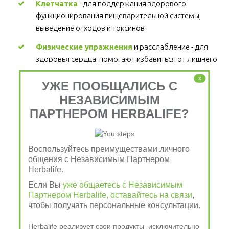
Клетчатка
 - для поддержания здорового 
функционирования пищеварительной системы, 
выведение отходов и токсинов 
Физические упражнения
 и расслабление - для 
здоровья сердца, помогают избавиться от лишнего 
веса и стресса  
x
УЖЕ ПООБЩАЛИСЬ С
НЕЗАВИСИМЫМ
Чтобы узнать больше о 
ПАРТНЕРОМ HERBALIFE?
продукции Herbalife 
Nutrition, позвоните по
Воспользуйтесь преимуществами личного
общения с Независимым Партнером
тел. 8-903-079-88-88, 8-
Herbalife.
Если Вы
уже общаетесь с Независимым
909-700-78-78
Партнером Herbalife, оставайтесь на связи
,
чтобы получать персональные консультации.
Herbalife реализует свои продукты исключительно