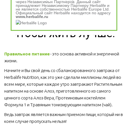
Питайтесь 
через Независимых Партнеров. Данный сайт
принадлежит Независимому Партнеру Herbalife и
не является собственностью Herbalife Europe Ltd.
Официальный сайт Herbalife находится по адресу
сбалансированно, 
www.herbalife.ru
чтобы жить лучше!
Правильное питание
 - это основа активной и энергичной 
жизни. 
Начните и Вы свой день со сбалансированного завтрака от 
Herbalife Nutrition, как это уже сделали миллионы людей во 
всем мире, которые каждое утро завтракают Растительным 
напитком на основе Алоэ, приготовленного из самого 
ценного сорта Алоэ Вера, Протеиновым коктейлем 
Формула 1 и Травяным тонизирующим напитком (чай).
Ведь завтрак является важным приемом пищи, который ни в 
коем случае пропускать нельзя!  