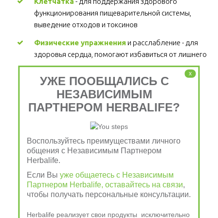
Клетчатка
 - для поддержания здорового 
функционирования пищеварительной системы, 
выведение отходов и токсинов 
Физические упражнения
 и расслабление - для 
здоровья сердца, помогают избавиться от лишнего 
веса и стресса  
x
УЖЕ ПООБЩАЛИСЬ С
НЕЗАВИСИМЫМ
Чтобы узнать больше о 
ПАРТНЕРОМ HERBALIFE?
продукции Herbalife 
Nutrition, позвоните по
Воспользуйтесь преимуществами личного
общения с Независимым Партнером
тел. 8-903-079-88-88, 8-
Herbalife.
Если Вы
уже общаетесь с Независимым
909-700-78-78
Партнером Herbalife, оставайтесь на связи
,
чтобы получать персональные консультации.
Herbalife реализует свои продукты исключительно