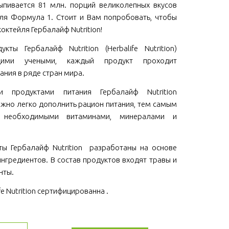
пивается 81 млн. порций великолепных вкусов
ля Формула 1. Стоит и Вам попробовать, чтобы
коктейля Гербалайф Nutrition!
кты Гербалайф Nutrition (Herbalife Nutrition)
щими учеными, каждый продукт проходит
ания в ряде стран мира.
ми продуктами питания Гербалайф Nutrition
 можно легко дополнить рацион питания, тем самым
м необходимыми витаминами, минералами и
ы Гербалайф Nutrition разработаны на основе
нгредиентов. В состав продуктов входят травы и
нты.
fe Nutrition сертифицированна .