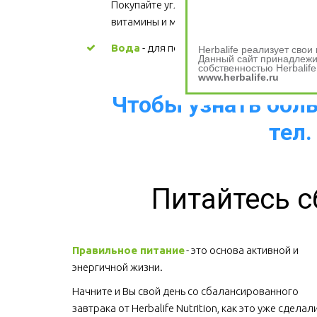
Покупайте углеводы, содержащие 
витамины и минералы.
Вода
 - для поддержания водного баланс
Herbalife реализует сво
Данный сайт принадлежит
собственностью Herbalife
www.herbalife.ru
Чтобы узнать больш
тел.
Питайтесь с
Правильное питание
 - это основа активной и 
энергичной жизни. 
Начните и Вы свой день со сбалансированного 
завтрака от Herbalife Nutrition, как это уже сделали