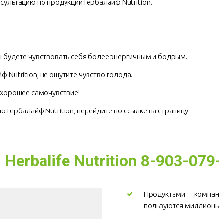
сультацию по продукции Гербалайф Nutrition.
.
 будете чувствовать себя более энергичным и бодрым.
 Nutrition, не ощутите чувство голода.
е хорошее самочувствие!
Если хотите узнать цены и купить продукцию Гербалайф Nutrition, перейдите по ссылке на страницу 
erbalife Nutrition 8-903-079
Продуктами компани
пользуются миллионы