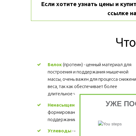
Если хотите узнать цены и купит
ссылке на
Что
Белок
 (протеин) - ценный материал для 
построения и поддержания мышечной 
массы, очень важен для процесса снижени
веса, так как обеспечивает более 
длительное чувство сытости.
УЖЕ ПО
Ненасыщенные жиры
 - участвуют в 
формировании структуры каждой клетки, 
поддержании здорового сердца. Цена
Углеводы
 - основной источник энергии. 