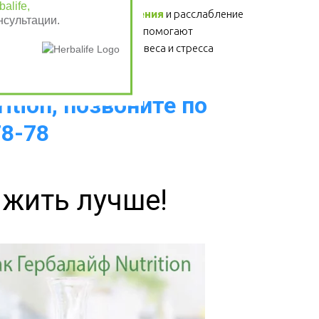
alife,
Физические упражнения
 и расслабление 
нсультации.
- для здоровья сердца, помогают 
избавиться от лишнего веса и стресса  
ition, позвоните по
78-78
 жить лучше!