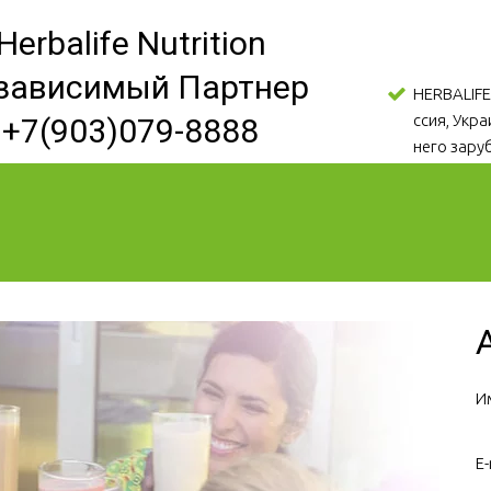
Herbalife Nutrition
зависимый Партнер
HERBALIFE
ссия, Укр
+7(903)079-8888
него зару
И
E-