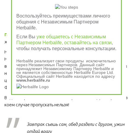
чтобы жить лучше!
Воспользуйтесь преимуществами личного
общения с Независимым Партнером
Herbalife.
Правильное питание
 - это основа активной и энергичной 
Если Вы
уже общаетесь с Независимым
жизни. 
Партнером Herbalife, оставайтесь на связи
,
чтобы получать персональные консультации.
Начните и Вы свой день со сбалансированного завтрака от 
Herbalife Nutrition, как это уже сделали миллионы людей во 
Herbalife реализует свои продукты исключительно
через Независимых Партнеров. Данный сайт
всем мире, которые каждое утро завтракают Растительным 
принадлежит Независимому Партнеру Herbalife и
не является собственностью Herbalife Europe Ltd.
напитком на основе Алоэ, приготовленного из самого 
Официальный сайт Herbalife находится по адресу
ценного сорта Алоэ Вера, Протеиновым коктейлем 
www.herbalife.ru
Формула 1 и Травяным тонизирующим напитком (чай).
Ведь завтрак является важным приемом пищи, который ни в 
коем случае пропускать нельзя!  
Завтрак съешь сам, обед раздели с другом, ужин
отдай врагу