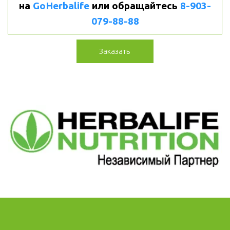
на 
GoHerbalife
или
обращайтесь 
8-903-
079-88-88
Заказать