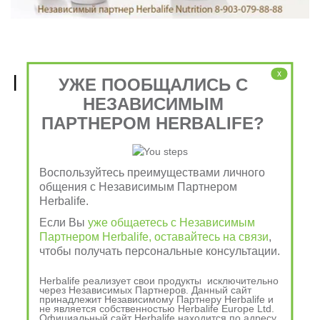
x
Рецепты, приготовленные 
УЖЕ ПООБЩАЛИСЬ С
НЕЗАВИСИМЫМ
из продуктов Гербалайф 
ПАРТНЕРОМ HERBALIFE?
Nutrition
Воспользуйтесь преимуществами личного
общения с Независимым Партнером
Herbalife.
Если Вы
уже общаетесь с Независимым
Партнером Herbalife, оставайтесь на связи
,
чтобы получать персональные консультации.
Herbalife реализует свои продукты исключительно
через Независимых Партнеров. Данный сайт
принадлежит Независимому Партнеру Herbalife и
не является собственностью Herbalife Europe Ltd.
Официальный сайт Herbalife находится по адресу