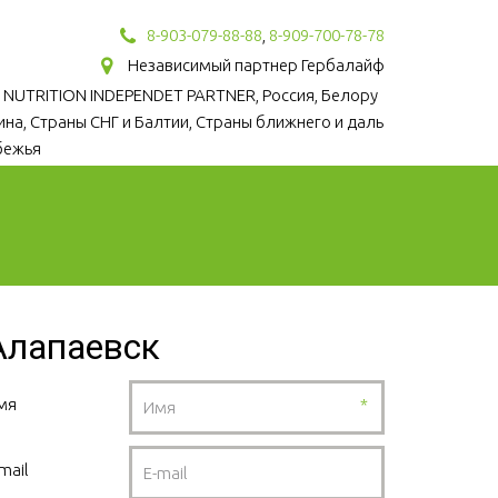
8-903-079-88-88
,
8-909-700-78-78
Независимый партнер Гербалайф
 NUTRITION INDEPENDET PARTNER, Россия, Белору
аина, Страны СНГ и Балтии, Страны ближнего и даль
бежья
Алапаевск
мя
*
mail