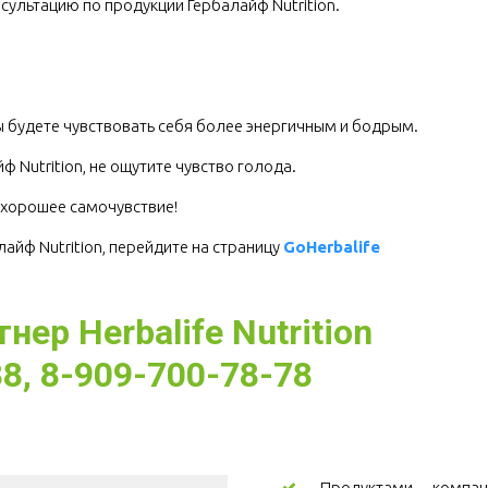
сультацию по продукции Гербалайф Nutrition.
.
Вы будете чувствовать себя более энергичным и бодрым.
 Nutrition, не ощутите чувство голода.
е хорошее самочувствие!
йф Nutrition, перейдите на страницу 
GoHerbalife
ер Herbalife Nutrition
8, 8-909-700-78-78
Продуктами компани