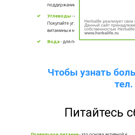
поддержании здорового сердца. Цена
Углеводы
 - основной источник энергии. 
Herbalife реализует сво
Покупайте углеводы, содержащие 
Данный сайт принадлежит
собственностью Herbalife
витамины и минералы.
www.herbalife.ru
Вода
 - для поддержания водного баланс
Чтобы узнать больш
тел.
Питайтесь с
Правильное питание
 - это основа активной и 