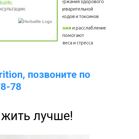
Клетчатка
 - для поддержания здорового 
alife,
нсультации.
функционирования пищеварительной 
системы, выведение отходов и токсинов 
Физические упражнения
 и расслабление 
- для здоровья сердца, помогают 
избавиться от лишнего веса и стресса  
ition, позвоните по
78-78
 жить лучше!