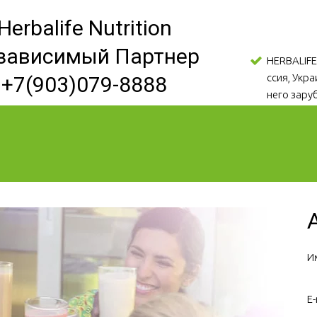
Herbalife Nutrition
зависимый Партнер
HERBALIFE
ссия, Укр
+7(903)079-8888
него зару
И
E-