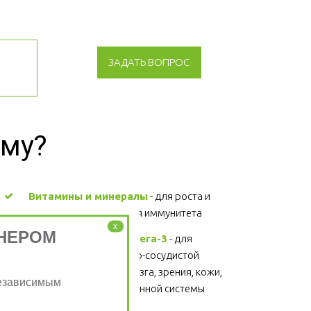
ЗАДАТЬ ВОПРОС
зму?
Витамины и минералы
 - для роста и 
развития, поддержания иммунитета 
x
НЕРОМ
Жирные кислоты Омега-3
 - для 
поддержания сердечно-сосудистой 
системы, головного мозга, зрения, кожи, 
Независимым
суставов, волос и иммунной системы 