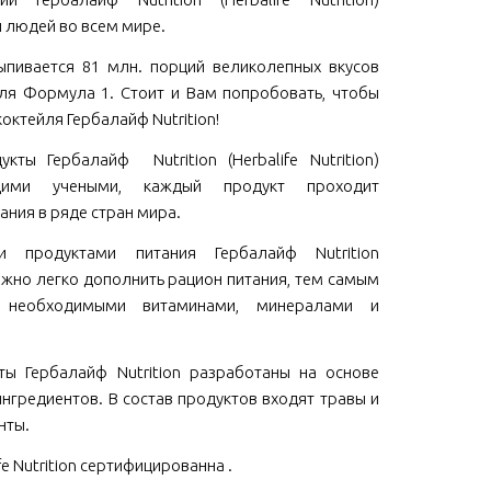
 людей во всем мире.
пивается 81 млн. порций великолепных вкусов
ля Формула 1. Стоит и Вам попробовать, чтобы
коктейля Гербалайф Nutrition!
кты Гербалайф Nutrition (Herbalife Nutrition)
щими учеными, каждый продукт проходит
ания в ряде стран мира.
ми продуктами питания Гербалайф Nutrition
 можно легко дополнить рацион питания, тем самым
м необходимыми витаминами, минералами и
ы Гербалайф Nutrition разработаны на основе
нгредиентов. В состав продуктов входят травы и
нты.
fe Nutrition сертифицированна .