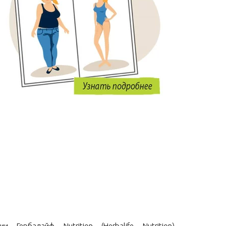
и Гербалайф Nutrition (Herbalife Nutrition)