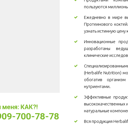
пользуются миллионы
Ежедневно в мире вы
Протеинового коктей
узнать истинную цену 
Инновационные проду
разработаны веду
клинические исследов
Специализированны
(Herbalife Nutrition)
обогатив организ
нутриентами.
Эффективные продукт
высококачественных и
меня: КАК?! 
натуральные компоне
-909-700-78-78
Вся продукция Herbali