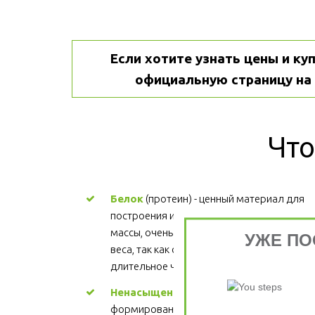
Если хотите узнать цены и куп
официальную страницу на 
Что
Белок
 (протеин) - ценный материал для 
построения и поддержания мышечной 
массы, очень важен для процесса снижени
УЖЕ ПО
веса, так как обеспечивает более 
длительное чувство сытости.
Ненасыщенные жиры
 - участвуют в 
формировании структуры каждой клетки, 