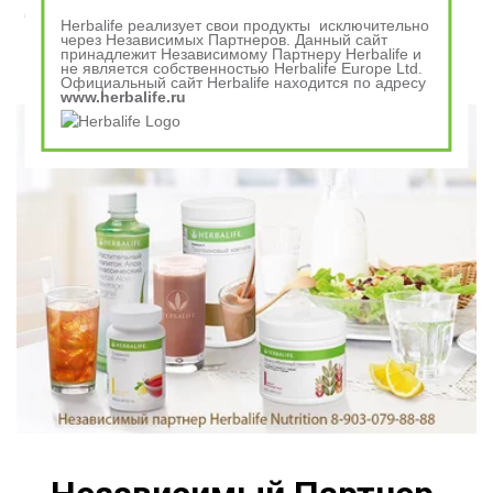
Завтрак съешь сам, обед раздели с другом, ужин
Herbalife реализует свои продукты исключительно
отдай врагу
через Независимых Партнеров. Данный сайт
принадлежит Независимому Партнеру Herbalife и
не является собственностью Herbalife Europe Ltd.
Официальный сайт Herbalife находится по адресу
Говорили в древности
www.herbalife.ru