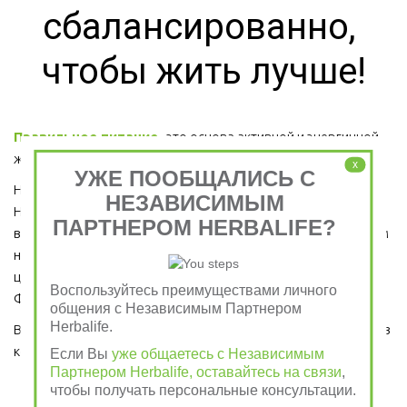
сбалансированно, 
чтобы жить лучше!
Правильное питание
 - это основа активной и энергичной 
жизни. 
x
УЖЕ ПООБЩАЛИСЬ С
Начните и Вы свой день со сбалансированного завтрака от 
НЕЗАВИСИМЫМ
Herbalife Nutrition, как это уже сделали миллионы людей во 
ПАРТНЕРОМ HERBALIFE?
всем мире, которые каждое утро завтракают Растительным 
напитком на основе Алоэ, приготовленного из самого 
ценного сорта Алоэ Вера, Протеиновым коктейлем 
Воспользуйтесь преимуществами личного
Формула 1 и Травяным тонизирующим напитком (чай).
общения с Независимым Партнером
Herbalife.
Ведь завтрак является важным приемом пищи, который ни в 
коем случае пропускать нельзя!  
Если Вы
уже общаетесь с Независимым
Партнером Herbalife, оставайтесь на связи
,
чтобы получать персональные консультации.