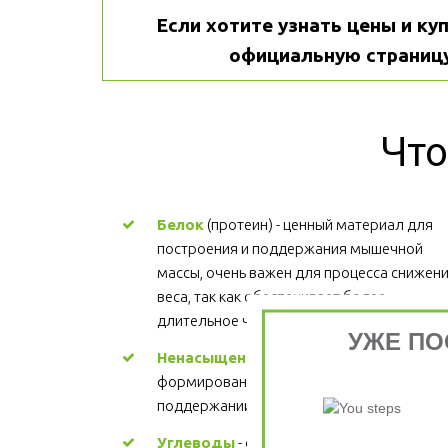
Если хотите узнать цены и куп
официальную страницу
Что
Белок
 (протеин) - ценный материал для 
построения и поддержания мышечной 
массы, очень важен для процесса снижени
веса, так как обеспечивает более 
длительное чувство сытости.
УЖЕ ПО
Ненасыщенные жиры
 - участвуют в 
формировании структуры каждой клетки, 
поддержании здорового сердца. Цена
Углеводы
 - основной источник энергии. 