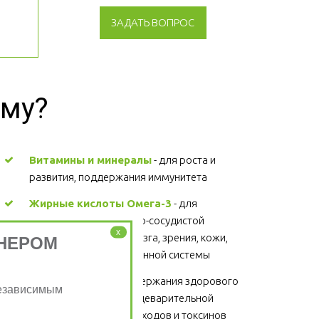
ЗАДАТЬ ВОПРОС
зму?
Витамины и минералы
 - для роста и 
развития, поддержания иммунитета 
Жирные кислоты Омега-3
 - для 
поддержания сердечно-сосудистой 
x
системы, головного мозга, зрения, кожи, 
НЕРОМ
суставов, волос и иммунной системы 
Клетчатка
 - для поддержания здорового 
Независимым
функционирования пищеварительной 
системы, выведение отходов и токсинов 