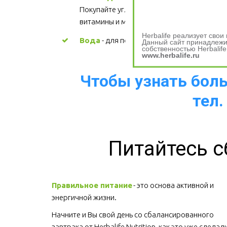
Покупайте углеводы, содержащие 
витамины и минералы.
Herbalife реализует сво
Вода
 - для поддержания водного баланс
Данный сайт принадлежит
собственностью Herbalife
www.herbalife.ru
Чтобы узнать больш
тел.
Питайтесь с
Правильное питание
 - это основа активной и 
энергичной жизни. 
Начните и Вы свой день со сбалансированного 
завтрака от Herbalife Nutrition, как это уже сделали