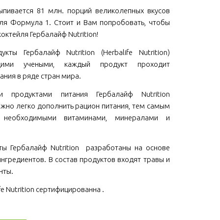
пивается 81 млн. порций великолепных вкусов
ля Формула 1. Стоит и Вам попробовать, чтобы
коктейля Гербалайф Nutrition!
кты Гербалайф Nutrition (Herbalife Nutrition)
щими учеными, каждый продукт проходит
ания в ряде стран мира.
ми продуктами питания Гербалайф Nutrition
 можно легко дополнить рацион питания, тем самым
м необходимыми витаминами, минералами и
ы Гербалайф Nutrition разработаны на основе
нгредиентов. В состав продуктов входят травы и
нты.
fe Nutrition сертифицированна .