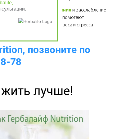
alife,
нсультации.
Физические упражнения
 и расслабление 
- для здоровья сердца, помогают 
избавиться от лишнего веса и стресса  
ition, позвоните по
78-78
 жить лучше!