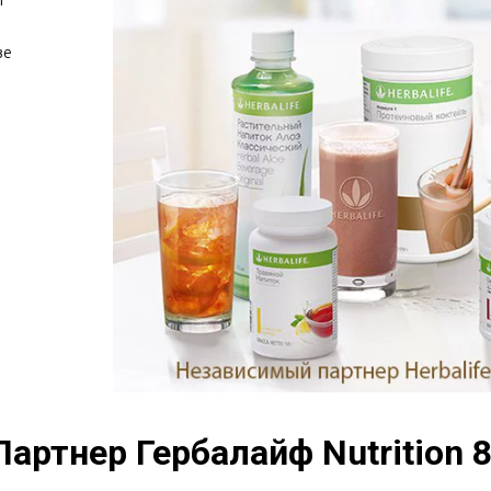
е 
ртнер Гербалайф Nutrition 