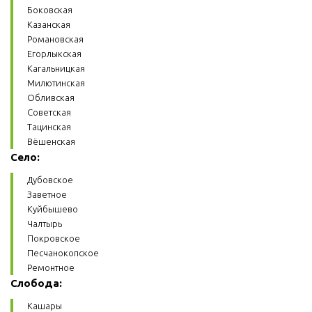
Боковская
Казанская
Романовская
Егорлыкская
Кагальницкая
Милютинская
Обливская
Советская
Тацинская
Вёшенская
Село:
Дубовское
Заветное
Куйбышево
Чалтырь
Покровское
Песчанокопское
Ремонтное
Слобода:
Кашары