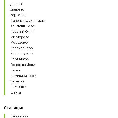
Донецк
Зверево
Зерноград
Каменск-Шахтинский
Константиновск
Красный Сулин
Миллерово
Морозовск
Новочеркасск
Новошахтинск
Пролетарск
Ростов-на-Дону
Сальск
Семикаракорск
Таганрог
Цимлянск
Шахты
Станицы:
Багаевская