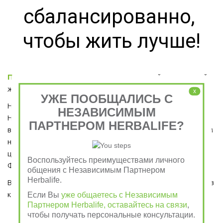
сбалансированно, 
чтобы жить лучше!
Правильное питание
 - это основа активной и энергичной 
жизни. 
x
УЖЕ ПООБЩАЛИСЬ С
Начните и Вы свой день со сбалансированного завтрака от 
НЕЗАВИСИМЫМ
Herbalife Nutrition, как это уже сделали миллионы людей во 
ПАРТНЕРОМ HERBALIFE?
всем мире, которые каждое утро завтракают Растительным 
напитком на основе Алоэ, приготовленного из самого 
ценного сорта Алоэ Вера, Протеиновым коктейлем 
Воспользуйтесь преимуществами личного
Формула 1 и Травяным тонизирующим напитком (чай).
общения с Независимым Партнером
Herbalife.
Ведь завтрак является важным приемом пищи, который ни в 
коем случае пропускать нельзя!  
Если Вы
уже общаетесь с Независимым
Партнером Herbalife, оставайтесь на связи
,
чтобы получать персональные консультации.