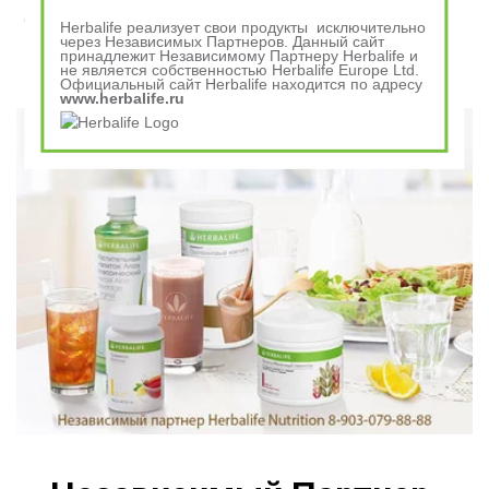
Завтрак съешь сам, обед раздели с другом, ужин
Herbalife реализует свои продукты исключительно
отдай врагу
через Независимых Партнеров. Данный сайт
принадлежит Независимому Партнеру Herbalife и
не является собственностью Herbalife Europe Ltd.
Официальный сайт Herbalife находится по адресу
Говорили в древности
www.herbalife.ru