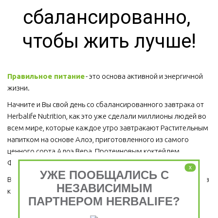
сбалансированно, 
чтобы жить лучше!
Правильное питание
 - это основа активной и энергичной 
жизни. 
Начните и Вы свой день со сбалансированного завтрака от 
Herbalife Nutrition, как это уже сделали миллионы людей во 
всем мире, которые каждое утро завтракают Растительным 
напитком на основе Алоэ, приготовленного из самого 
ценного сорта Алоэ Вера, Протеиновым коктейлем 
Формула 1 и Травяным тонизирующим напитком (чай).
x
УЖЕ ПООБЩАЛИСЬ С
Ведь завтрак является важным приемом пищи, который ни в 
НЕЗАВИСИМЫМ
коем случае пропускать нельзя!  
ПАРТНЕРОМ HERBALIFE?