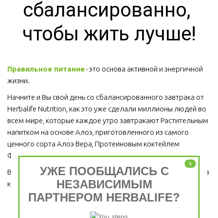
сбалансированно, 
чтобы жить лучше!
Правильное питание
 - это основа активной и энергичной 
жизни. 
Начните и Вы свой день со сбалансированного завтрака от 
Herbalife Nutrition, как это уже сделали миллионы людей во 
всем мире, которые каждое утро завтракают Растительным 
напитком на основе Алоэ, приготовленного из самого 
ценного сорта Алоэ Вера, Протеиновым коктейлем 
Формула 1 и Травяным тонизирующим напитком (чай).
x
УЖЕ ПООБЩАЛИСЬ С
Ведь завтрак является важным приемом пищи, который ни в 
НЕЗАВИСИМЫМ
коем случае пропускать нельзя!  
ПАРТНЕРОМ HERBALIFE?
Завтрак съешь сам, обед раздели с другом, ужин