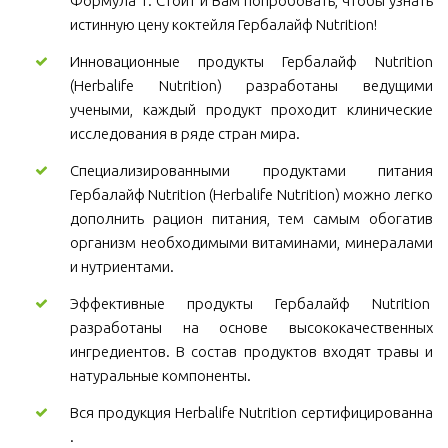
Формула 1. Стоит и Вам попробовать, чтобы узнать
истинную цену коктейля Гербалайф Nutrition!
Инновационные продукты Гербалайф Nutrition
(Herbalife Nutrition) разработаны ведущими
учеными, каждый продукт проходит клинические
исследования в ряде стран мира.
Специализированными продуктами питания
Гербалайф Nutrition (Herbalife Nutrition) можно легко
дополнить рацион питания, тем самым обогатив
организм необходимыми витаминами, минералами
и нутриентами.
Эффективные продукты Гербалайф Nutrition
разработаны на основе высококачественных
ингредиентов. В состав продуктов входят травы и
натуральные компоненты.
Вся продукция Herbalife Nutrition сертифицированна
.