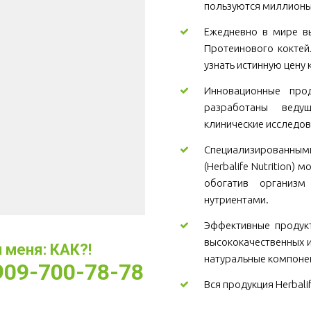
пользуются миллионы
Ежедневно в мире вы
Протеинового коктей
узнать истинную цену 
Инновационные проду
разработаны веду
клинические исследов
Специализированны
(Herbalife Nutrition)
обогатив организ
нутриентами.
Эффективные продукт
высококачественных и
меня: КАК?! 
натуральные компоне
-909-700-78-78
Вся продукция Herbali