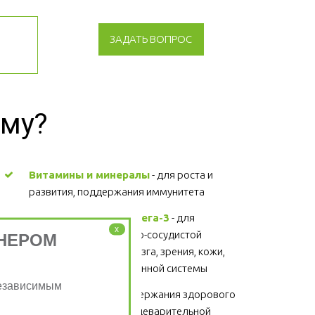
ЗАДАТЬ ВОПРОС
зму?
Витамины и минералы
 - для роста и 
развития, поддержания иммунитета 
Жирные кислоты Омега-3
 - для 
x
поддержания сердечно-сосудистой 
НЕРОМ
системы, головного мозга, зрения, кожи, 
суставов, волос и иммунной системы 
Независимым
Клетчатка
 - для поддержания здорового 
функционирования пищеварительной 