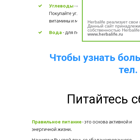
Углеводы
 - основной источник энергии. 
Покупайте углеводы, содержащие 
витамины и минералы.
Herbalife реализует сво
Данный сайт принадлежит
собственностью Herbalife
Вода
 - для поддержания водного баланс
www.herbalife.ru
Чтобы узнать больш
тел.
Питайтесь с
Правильное питание
 - это основа активной и 
энергичной жизни. 
Начните и Вы свой день со сбалансированного 