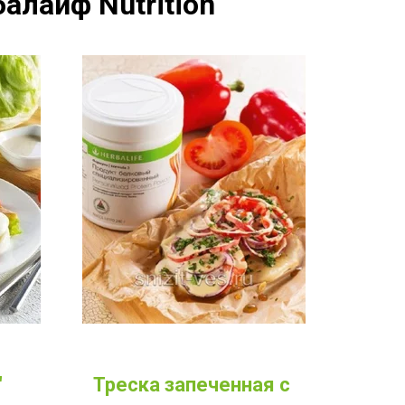
алайф Nutrition
Треска запеченная с 
"