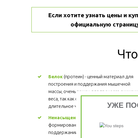
Если хотите узнать цены и куп
официальную страницу
Что
Белок
 (протеин) - ценный материал для 
построения и поддержания мышечной 
массы, очень важен для процесса снижени
веса, так как обеспечивает более 
УЖЕ ПО
длительное чувство сытости.
Ненасыщенные жиры
 - участвуют в 
формировании структуры каждой клетки, 
поддержании здорового сердца. Цена