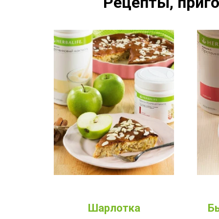
Рецепты, приго
Шарлотка
Б