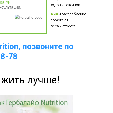
alife,
системы, выведение отходов и токсинов 
нсультации.
Физические упражнения
 и расслабление 
- для здоровья сердца, помогают 
избавиться от лишнего веса и стресса  
ition, позвоните по
78-78
 жить лучше!