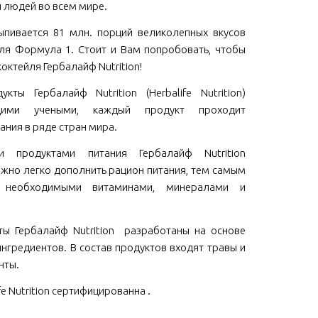
 людей во всем мире.
пивается 81 млн. порций великолепных вкусов
ля Формула 1. Стоит и Вам попробовать, чтобы
коктейля Гербалайф Nutrition!
кты Гербалайф Nutrition (Herbalife Nutrition)
щими учеными, каждый продукт проходит
ания в ряде стран мира.
ми продуктами питания Гербалайф Nutrition
 можно легко дополнить рацион питания, тем самым
м необходимыми витаминами, минералами и
ы Гербалайф Nutrition разработаны на основе
нгредиентов. В состав продуктов входят травы и
нты.
fe Nutrition сертифицированна .