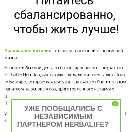
Питайтесь 
сбалансированно, 
чтобы жить лучше!
Правильное питание
 - это основа активной и энергичной 
жизни. 
Начните и Вы свой день со сбалансированного завтрака от 
Herbalife Nutrition, как это уже сделали миллионы людей во 
всем мире, которые каждое утро завтракают Растительным 
напитком на основе Алоэ, приготовленного из самого 
ценного сорта Алоэ Вера, Протеиновым коктейлем 
Формула 1 и Травяным тонизирующим напитком (чай).
x
УЖЕ ПООБЩАЛИСЬ С
Ведь завтрак является важным приемом пищи, который ни в 
НЕЗАВИСИМЫМ
коем случае пропускать нельзя!  
ПАРТНЕРОМ HERBALIFE?