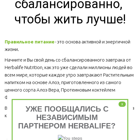
сбалансированно, 
чтобы жить лучше!
Правильное питание
 - это основа активной и энергичной 
жизни. 
Начните и Вы свой день со сбалансированного завтрака от 
Herbalife Nutrition, как это уже сделали миллионы людей во 
всем мире, которые каждое утро завтракают Растительным 
напитком на основе Алоэ, приготовленного из самого 
ценного сорта Алоэ Вера, Протеиновым коктейлем 
Формула 1 и Травяным тонизирующим напитком (чай).
x
УЖЕ ПООБЩАЛИСЬ С
Ведь завтрак является важным приемом пищи, который ни в 
коем случае пропускать нельзя!  
НЕЗАВИСИМЫМ
ПАРТНЕРОМ HERBALIFE?
Завтрак съешь сам, обед раздели с другом, ужин